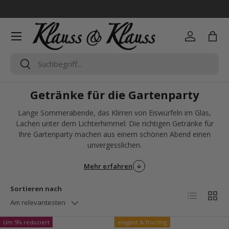
Direkt zum Inhalt
Menü
Einloggen
Eink
Suchen
Suchen
Getränke für die Gartenparty
Lange Sommerabende, das Klirren von Eiswürfeln im Glas,
Lachen unter dem Lichterhimmel: Die richtigen Getränke für
Ihre Gartenparty machen aus einem schönen Abend einen
unvergesslichen.
Mehr erfahren
Sortieren nach
Produktliste
Produ
Am relevantesten
Um 5% reduziert
elegant & fruchtig