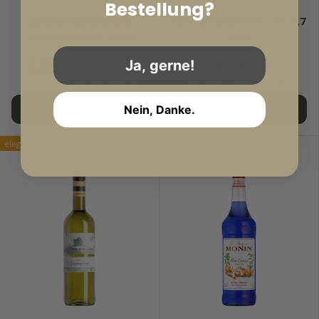
Bestellung?
★★★★★
★★★★★
(1)
Canyon Road White
Aperol Aperitivo 11% 0,7
Zinfandel Rosé 2024
Liter
7,95 €
12,95 €
Ja, gerne!
0,75 Liter (10,60 € / Liter)
0,7 Liter (18,50 € / Liter)
Nein, Danke.
In den Warenkorb
In den Warenkorb
elegant & fruchtig