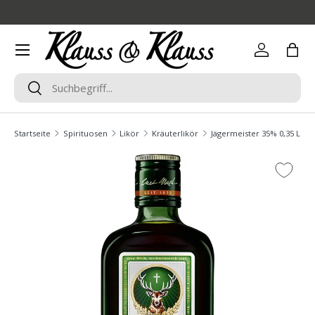
Direkt zum Inhalt
Menü
Einloggen
Eink
Suchen
Suchen
Startseite
Spirituosen
Likör
Kräuterlikör
Jägermeister 35% 0,35 Liter