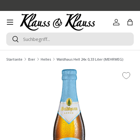
Direkt zum Inhalt
Menü
Einloggen
Eink
Suchen
Suchen
Startseite
Bier
Helles
Waldhaus Hell 24x 0,33 Liter (MEHRWEG)