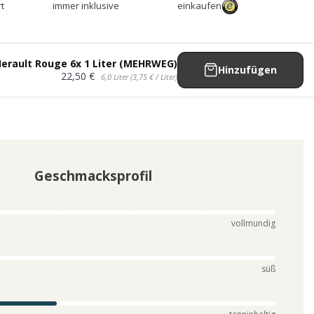
t
immer inklusive
einkaufen
´Herault Rouge 6x 1 Liter (MEHRWEG)
Hinzufügen
22,50 €
6,0 Liter (3,75 € / Liter)
Geschmacksprofil
vollmundig
süß