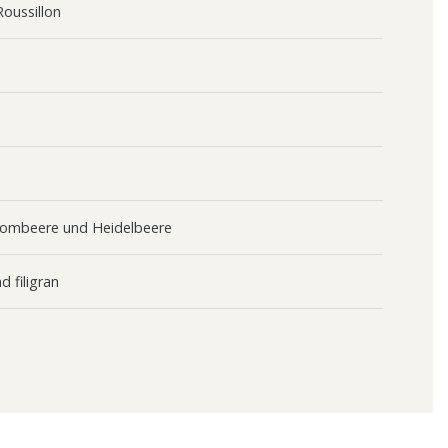
oussillon
rombeere und Heidelbeere
d filigran