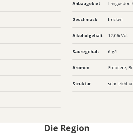
Anbaugebiet
Languedoc-R
Geschmack
trocken
Alkoholgehalt
12,0% Vol.
Säuregehalt
6 g/l
Aromen
Erdbeere, B
Struktur
sehr leicht un
Die Region