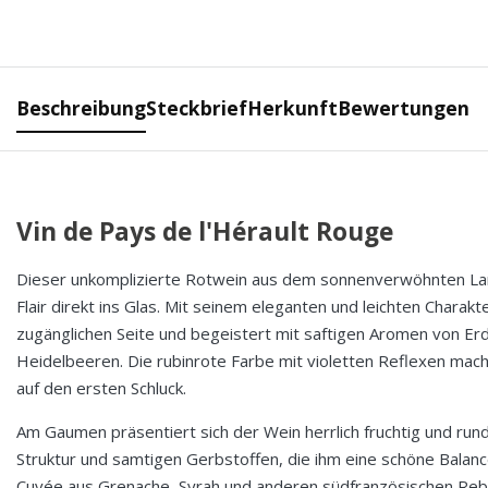
Beschreibung
Steckbrief
Herkunft
Bewertungen
Vin de Pays de l'Hérault Rouge
Dieser unkomplizierte Rotwein aus dem sonnenverwöhnten La
Flair direkt ins Glas. Mit seinem eleganten und leichten Charakte
zugänglichen Seite und begeistert mit saftigen Aromen von 
Heidelbeeren. Die rubinrote Farbe mit violetten Reflexen mac
auf den ersten Schluck.
Am Gaumen präsentiert sich der Wein herrlich fruchtig und ru
Struktur und samtigen Gerbstoffen, die ihm eine schöne Balance
Cuvée aus Grenache, Syrah und anderen südfranzösischen Reb