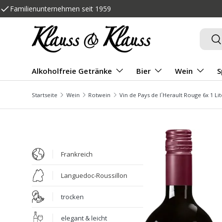
Familienunternehmen seit 1959
Direkt zum Inhalt
Suche
Su
Alkoholfreie Getränke
Bier
Wein
S
Startseite
Wein
Rotwein
Vin de Pays de l´Herault Rouge 6x 1 L
Frankreich
Languedoc-Roussillon
trocken
elegant & leicht