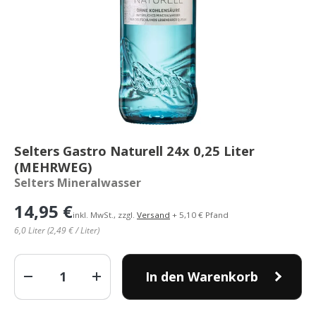
Selters Gastro Naturell 24x 0,25 Liter
(MEHRWEG)
Selters Mineralwasser
14,95 €
inkl. MwSt., zzgl.
Versand
+ 5,10 € Pfand
6,0 Liter (2,49 € / Liter)
Anzahl
In den Warenkorb
-
+