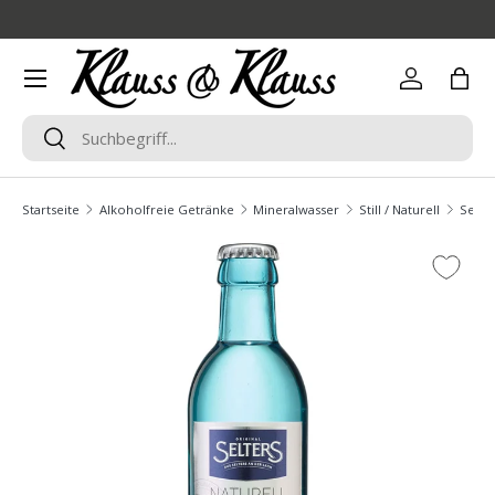
Direkt zum Inhalt
Menü
Einloggen
Eink
Suchen
Suchen
Startseite
Alkoholfreie Getränke
Mineralwasser
Still / Naturell
Selte