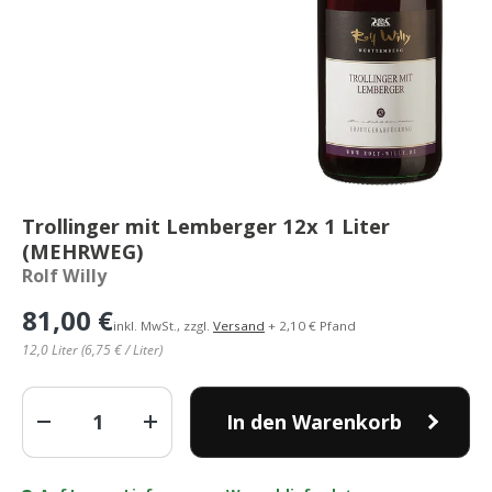
Trollinger mit Lemberger 12x 1 Liter
(MEHRWEG)
Rolf Willy
81,00 €
inkl. MwSt., zzgl.
Versand
+ 2,10 € Pfand
12,0 Liter (6,75 € / Liter)
Anzahl
In den Warenkorb
-
+