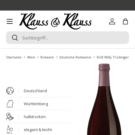
Direkt zum Inhalt
Menü
Einloggen
Eink
Suchen
Suchen
Startseite
Wein
Rotwein
Deutsche Rotweine
Rolf Willy Trollinger m
Deutschland
Württemberg
halbtrocken
elegant & leicht