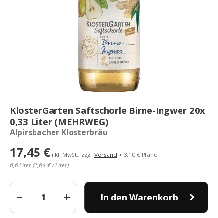
KlosterGarten Saftschorle Birne-Ingwer 20x
0,33 Liter (MEHRWEG)
Alpirsbacher Klosterbräu
17,45 €
inkl. MwSt., zzgl.
Versand
+ 3,10 € Pfand
6,6 Liter (2,64 € / Liter)
Anzahl
In den Warenkorb
-
+