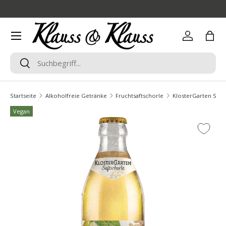
Direkt zum Inhalt
Menü
Einloggen
Eink
Suchen
Suchen
Startseite
Alkoholfreie Getränke
Fruchtsaftschorle
KlosterGarten Saft
Vegan