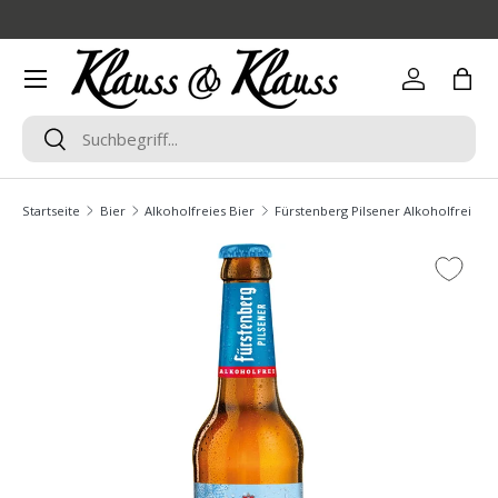
Direkt zum Inhalt
Menü
Einloggen
Eink
Suchen
Suchen
Startseite
Bier
Alkoholfreies Bier
Fürstenberg Pilsener Alkoholfrei 20x