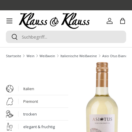
Direkt zum Inhalt
Menü
Einloggen
Eink
Suchen
Suchen
Startseite
Wein
Weißwein
Italienische Weißweine
Asio Otus Bianco Vi
Italien
Piemont
trocken
elegant & fruchtig