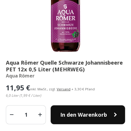
Aqua Römer Quelle Schwarze Johannisbeere
PET 12x 0,5 Liter (MEHRWEG)
Aqua Römer
11,95 €
inkl. MwSt., zzgl.
Versand
+ 3,30 € Pfand
6,0 Liter (1,99 € / Liter)
Anzahl
In den Warenkorb
-
+