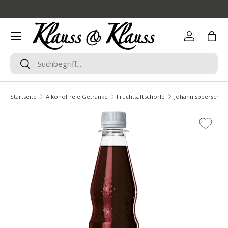
Direkt zum Inhalt
Menü
Einloggen
Eink
Suchen
Suchen
Startseite
Alkoholfreie Getränke
Fruchtsaftschorle
Johannisbeerschor