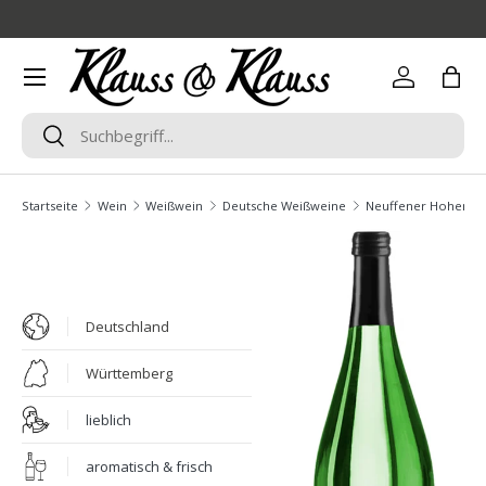
Direkt zum Inhalt
Menü
Einloggen
Eink
Suchen
Suchen
Startseite
Wein
Weißwein
Deutsche Weißweine
Neuffener Hohenneuf
Deutschland
Württemberg
lieblich
aromatisch & frisch