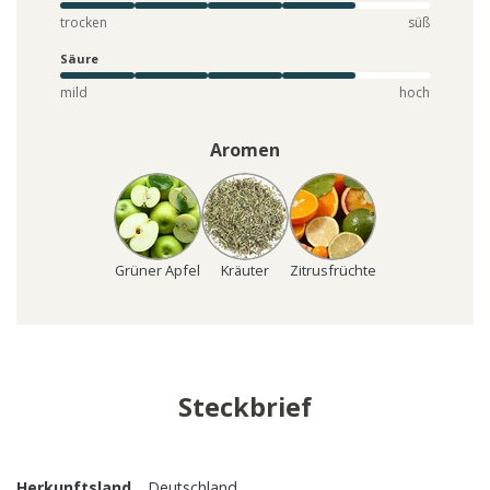
trocken
süß
Säure
mild
hoch
Aromen
Grüner Apfel
Kräuter
Zitrusfrüchte
Steckbrief
Herkunftsland
Deutschland