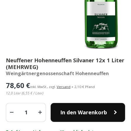
Neuffener Hohenneuffen Silvaner 12x 1 Liter
(MEHRWEG)
Weingärtnergenossenschaft Hohenneuffen
78,60 €
inkl. MwSt., zzgl.
Versand
+ 2,10 € Pfand
12,0 Liter (6,55 € / Liter)
Anzahl
In den Warenkorb
-
+