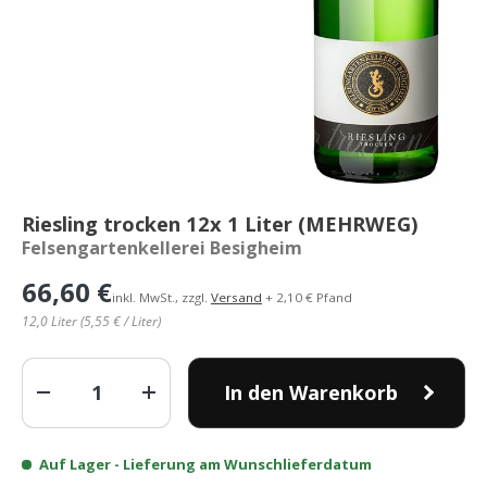
Riesling trocken 12x 1 Liter (MEHRWEG)
Felsengartenkellerei Besigheim
66,60 €
inkl. MwSt., zzgl.
Versand
+ 2,10 € Pfand
12,0 Liter (5,55 € / Liter)
Anzahl
In den Warenkorb
-
+
Auf Lager
- Lieferung am Wunschlieferdatum