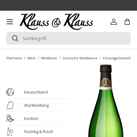
Direkt zum Inhalt
Menü
Einloggen
Eink
Suchen
Suchen
Startseite
Wein
Weißwein
Deutsche Weißweine
Felsengartenkellere
Deutschland
Württemberg
trocken
fruchtig & frisch