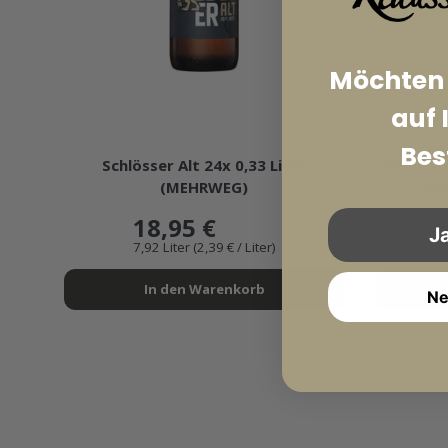
Möchten 
auf 
★★★★★
Bes
Schlösser Alt 24x 0,33 Liter
Aecht Sc
(MEHRWEG)
20x
18,95 €
Ja
7,92 Liter (2,39 € / Liter)
In den Warenkorb
Ne