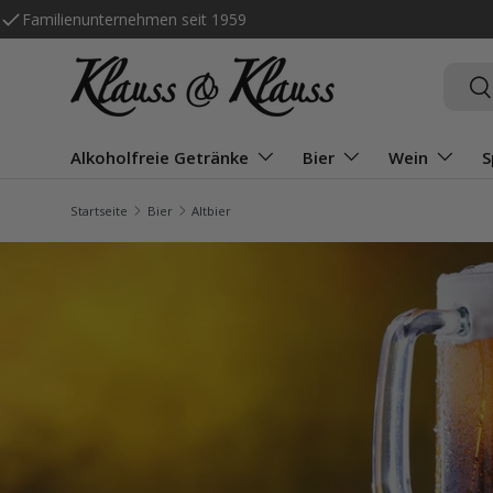
Familienunternehmen seit 1959
Direkt zum Inhalt
Suche
Su
Alkoholfreie Getränke
Bier
Wein
S
Startseite
Bier
Altbier